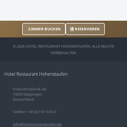
ZIMMER BUCHEN
RESERVIEREN
© 2026 HOTEL RESTAURANT HOHENSTAUFEN. ALLE RECHTE
VORBEHALTEN.
Hotel Restaurant Hohenstaufen
Freihofstraße 64–66
73033 Göppingen
Deutschland
Telefon: +49 (0)7161 670-0
info@hotel-hohenstaufen.de